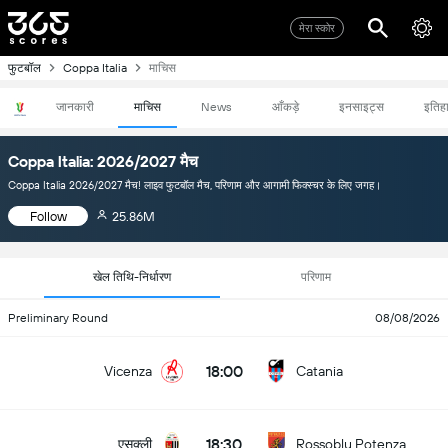
मेरा स्कोर
फुटबॉल
Coppa Italia
माचिस
जानकारी
माचिस
News
आँकड़े
इनसाइट्स
इतिह
Coppa Italia: 2026/2027 मैच
Coppa Italia 2026/2027 मैच! लाइव फुटबॉल मैच, परिणाम और आगामी फिक्स्चर के लिए जगह।
Follow
25.86M
खेल तिथि-निर्धारण
परिणाम
Preliminary Round
08/08/2026
18:00
Vicenza
Catania
18:30
एसक्ली
Rossoblu Potenza