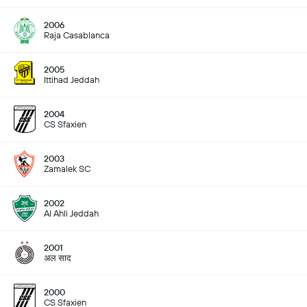
2006
Raja Casablanca
2005
Ittihad Jeddah
2004
CS Sfaxien
2003
Zamalek SC
2002
Al Ahli Jeddah
2001
अल साद
2000
CS Sfaxien