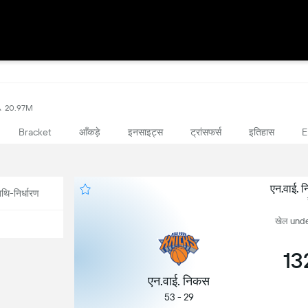
20.97M
आँकड़े
इनसाइट्स
ट्रांसफर्स
इतिहास
Bracket
E
एन.वाई. 
थि-निर्धारण
खेल undef
13
एन.वाई. निकस
53 - 29