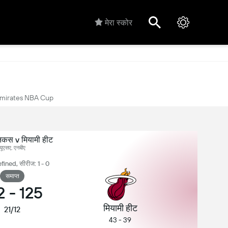
मेरा स्कोर
mirates NBA Cup
निकस v मियामी हीट
यूएसए, एनबीए
ined, सीरीज: 1 - 0
समाप्त
2
-
125
मियामी हीट
21/12
43 - 39