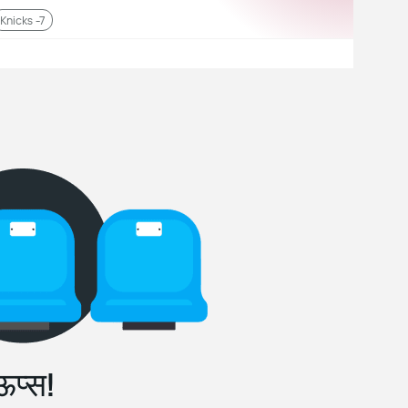
Knicks -7
ऊप्स!