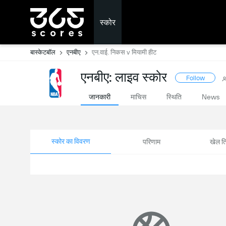
स्कोर
बास्केटबॉल
एनबीए
एन.वाई. निकस v मियामी हीट
एनबीए: लाइव स्कोर
Follow
जानकारी
माचिस
स्थिति
News
स्कोर का विवरण
परिणाम
खेल ति