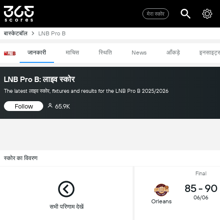
मेरा स्कोर
बास्केटबॉल
LNB Pro B
जानकारी
माचिस
स्थिति
News
आँकड़े
इनसाइट्
LNB Pro B: लाइव स्कोर
The latest लाइव स्कोर, fixtures and results for the LNB Pro B 2025/2026
Follow
65.9K
स्कोर का विवरण
Final
85
-
90
06/06
Orleans
सभी परिणाम देखें