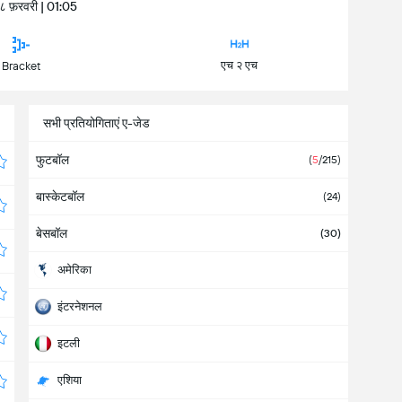
 ८ फ़रवरी | 01:05
एच २ एच
Bracket
सभी प्रतियोगिताएं ए-जेड
फुटबॉल
(
5
/215)
बास्केटबॉल
(24)
बेसबॉल
(30)
अमेरिका
इंटरनेशनल
इटली
एशिया