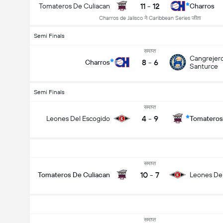
11
-
12
Tomateros De Culiacan
Charros
Charros de Jalisco ने Caribbean Series जीता
Semi Finals
समाप्त
Cangrejer
8
-
6
Charros
Santurce
Semi Finals
समाप्त
4
-
9
Leones Del Escogido
Tomateros
समाप्त
10
-
7
Tomateros De Culiacan
Leones De
समाप्त