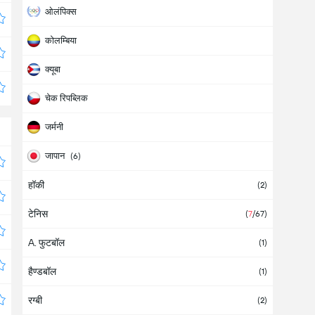
ओलंपिक्स
कोलम्बिया
क्यूबा
चेक रिपब्लिक
जर्मनी
जापान
(6)
हॉकी
डोमिनिकन रिपब्लिक
(2)
टेनिस
निकारागुआ
(
7
/67)
A. फुटबॉल
नॉर्थ अमेरिका
(1)
हैण्डबॉल
प्यूर्टो रिको
(1)
रग्बी
फिनलैंड
(2)