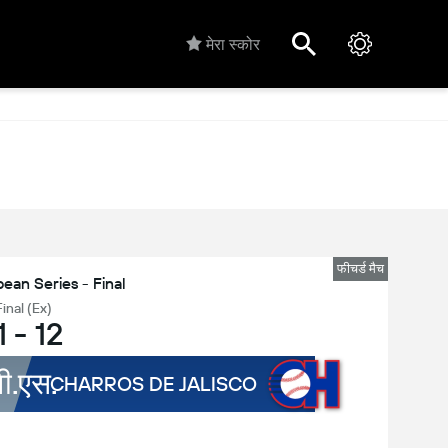
मेरा स्कोर
फीचर्ड मैच
ean Series - Final
Final (Ex)
1
-
12
वी.एस.
CHARROS DE JALISCO