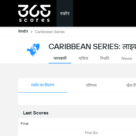
स्कोर
बेसबॉल
Caribbean Series
CARIBBEAN SERIES: लाइव 
जानकारी
माचिस
स्थिति
News
स्कोर का विवरण
परिणाम
खेल ति
Last Scores
Final
Final (Ex)