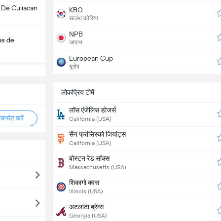
 De Culiacan
KBO
साउथ कोरिया
NPB
os de
जापान
European Cup
यूरोप
लोकप्रिय टीमें
लॉस एंजेलिस डोजर्स
नरेट करें
California (USA)
सैन फ्रांसिस्को जियांट्स
California (USA)
बोस्टन रेड सॉक्स
Massachusetts (USA)
शिकागो क्वस
Illinois (USA)
अटलांटा ब्रेव्स
Georgia (USA)