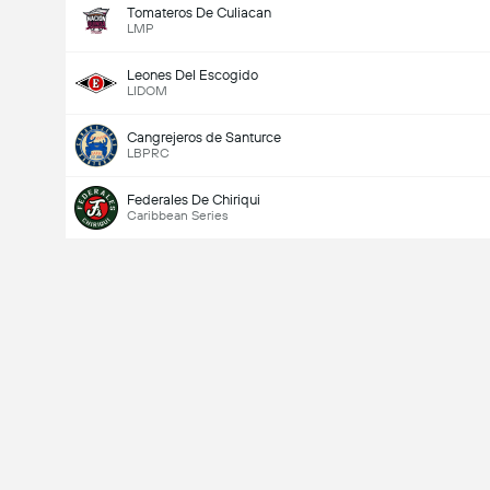
Tomateros De Culiacan
LMP
Leones Del Escogido
LIDOM
Cangrejeros de Santurce
LBPRC
Federales De Chiriqui
Caribbean Series