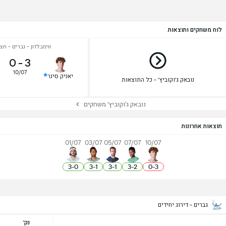
לוח משחקים ותוצאות
ווימבלדון - גברים - חצ
0
-
3
10/07
יאניק סינר
נובאק ג'וקוביץ' - כל התוצאות
נובאק ג'וקוביץ' משחקים
תוצאות אחרונות
01/07
03/07
05/07
07/07
10/07
3
-
0
3
-
1
3
-
1
3
-
2
0
-
3
גברים - דירוג יחידים
נק'