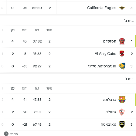
California Eagles
0
0
-35
85:50
2
3
בית ב'
מש'
ז:ח
יחס
נק'
נ
ווסזפרם
2
4
45
37:82
2
1
Al Ahly Cairo
1
2
18
45:63
2
2
אוניברסיטת סידני
0
0
-63
92:29
2
3
בית ג'
מש'
ז:ח
יחס
נק'
נ
ברצלונה
2
4
41
47:88
2
1
זמאלק
1
2
-20
71:51
2
2
טאובאטה
0
0
-21
67:46
2
3
מקרא
?