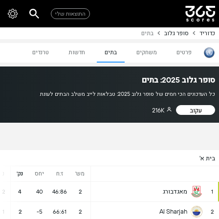
התוצאות שלי
כדוריד
סופר גלוב
בתים
פרטים
משחקים
בתים
חדשות
טרנדים
סופר גלוב 2025: בתים
כל העדכונים הכי חמים של סופר גלוב 2025: טבלאות לייב משלב הבתים לעונת
עקוב
216K
בית א'
מש'
ז:ח
יחס
נק'
נ
מאגדבורג
2
4
40
46:86
2
1
Al Sharjah
1
2
-5
66:61
2
2