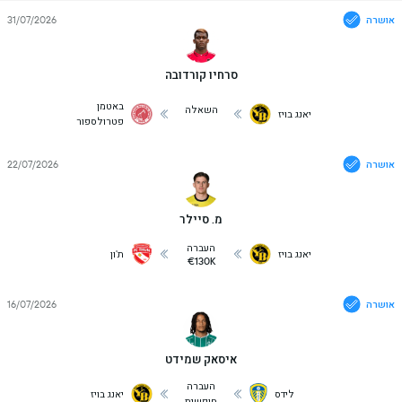
אושרה
31/07/2026
סרחיו קורדובה
באטמן
השאלה
יאנג בויז
פטרולספור
אושרה
22/07/2026
מ. סיילר
העברה
יאנג בויז
ת'ון
€130K
אושרה
16/07/2026
איסאק שמידט
העברה
לידס
יאנג בויז
חופשית