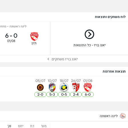
לוח משחקים ותוצאות
ליגה ראשונה - מחזור 
6
-
0
01/08
ת'ון
יאנג בויז - כל התוצאות
יאנג בויז משחקים
תוצאות אחרונות
05/07
10/07
18/07
26/07
01/08
2
-
0
5
-
3
0
-
5
2
-
4
6
-
0
ליגה ראשונה
מש'
ז:ח
יחס
נק'
נ