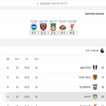
לידס יונייטד משחקים
תוצאות אחרונות
17/05
24/05
25/07
30/07
02/08
0
-
1
0
-
3
3
-
2
0
-
1
4
-
2
פרמייר ליג
מש'
ז:ח
יחס
נק'
נ
פולהאם
0
0
0
0:0
0
10
האל סיטי
0
0
0
0:0
0
11
איפסוויץ'
0
0
0
0:0
0
12
לידס
0
0
0
0:0
0
13