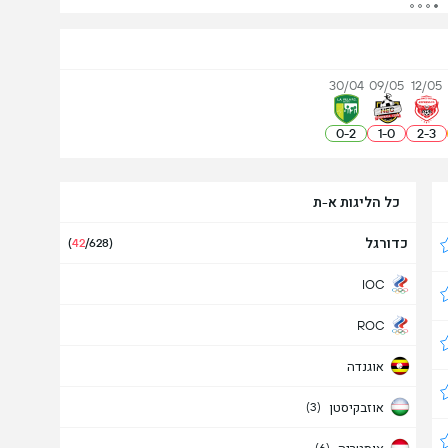
30/04
09/05
12/05
0
-
2
1
-
0
2
-
3
כל הליגות א-ת
כדורגל
(
42
/628)
IOC
ROC
אוגנדה
אוזבקיסטן
(3)