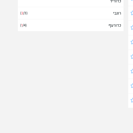
כדוריד
איסלנד
(2)
רוגבי
איראן
(
2
/3)
כדורעף
אירופה
(
1
/4)
(
2
/13)
אירלנד
אל סלבדור
(2)
אלבניה
אלג'יריה
אמירויות
אמריקה
אנגולה
אנגליה
(131)