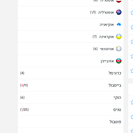
אוסטריה
(6)
אוסטרליה
(
1
/1)
אוקיאניה
אוקראינה
(7)
אורוגוואי
(6)
אזרבייג'ן
כדורסל
איטליה
(4)
(2)
בייסבול
איי בהאמה
(
4
/11)
הוקי
איי טורקס וקאיקוס
(6)
טניס
איי פארו
(
1
/25)
פוטבול
אינדונזיה