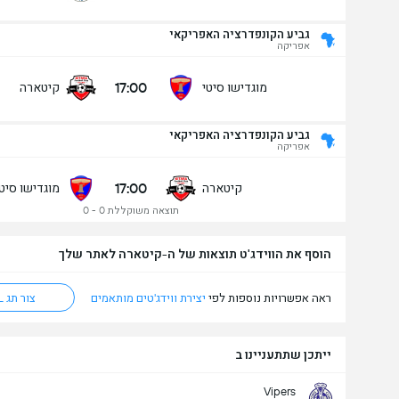
גביע הקונפדרציה האפריקאי
אפריקה
17:00
מוגדישו סיטי
קיטארה
גביע הקונפדרציה האפריקאי
גביע הקונפדרציה האפריקאי
11/09
אפריקה
17:00
קיטארה
מוגדישו סיטי
17:00
קיטארה
מוגדישו סיטי
מעל/מתחת שערים - 90 דק' (2.5)
תוצאה משוקללת 0 - 0
הוסף את הווידג'ט תוצאות של ה-קיטארה לאתר שלך
מתחת
מעל
ראה אפשרויות נוספות לפי
יצירת ווידג'טים מותאמים
צור תג HTML
ייתכן שתתעניינו ב
Vipers