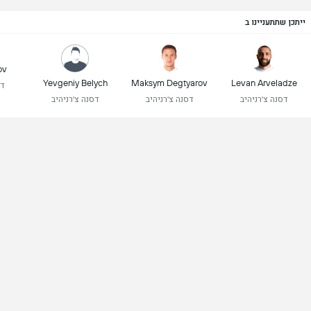
ייתכן שתתעניינו ב
ov
Yevgeniy Belych
Maksym Degtyarov
Levan Arveladze
דס
דסנה צ'רניהיב
דסנה צ'רניהיב
דסנה צ'רניהיב