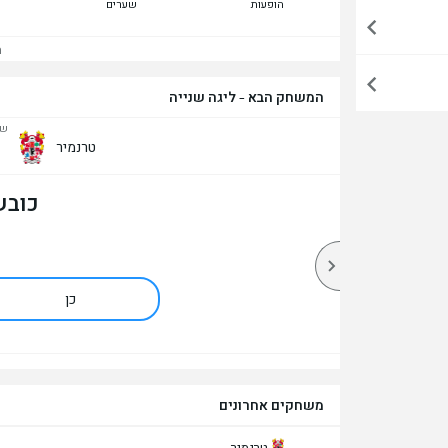
הופעות
שערים
הצ
המשחק הבא - ליגה שנייה
שבת,
טרנמיר
כובש
כן
משחקים אחרונים
טרנמיר