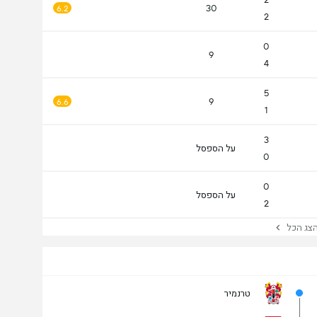
30
6.2
2
0
9
4
5
9
6.6
1
3
על הספסל
0
0
על הספסל
2
ג הכל
טרנמיר