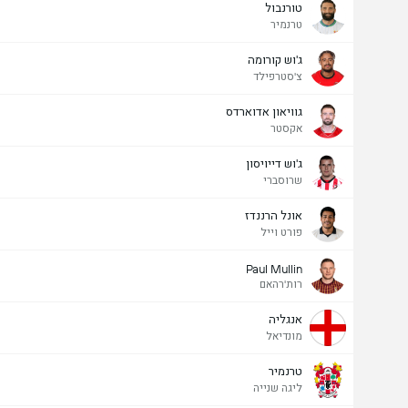
טורנבול
טרנמיר
ג'וש קורומה
צ'סטרפילד
גוויאון אדוארדס
אקסטר
ג'וש דייויסון
שרוסברי
אונל הרננדז
פורט וייל
Paul Mullin
רות'רהאם
אנגליה
מונדיאל
טרנמיר
ליגה שנייה