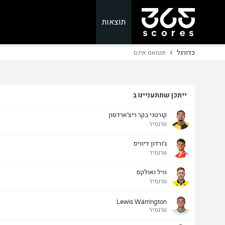
תוצאות
כדורגל
תומאס אינס
ייתכן שתתעניינו ב
קורטני בקר ריצ'ארדסון
טרנמיר
ג'ורדון דיוויס
טרנמיר
וויל ואולקס
טרנמיר
Lewis Warrington
טרנמיר