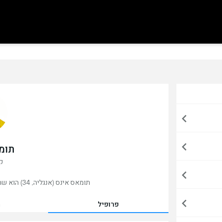
תומ
קי
תומאס אינס (אנגליה, 34) הוא שחקן כדורגל ,כרגע משחק בטרנמיר, אנגליה.
פרופיל
מ