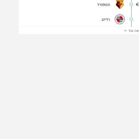
€
ווטפורד
רדינג
אה עוד