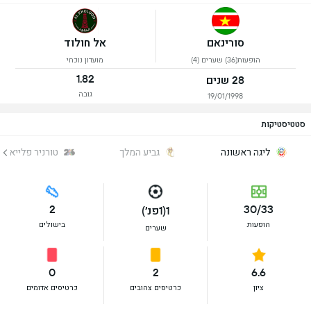
סורינאם
אל חולוד
הופעות(36) שערים (4)
מועדון נוכחי
1.82
28 שנים
גובה
19/01/1998
סטטיסטיקות
ליגה ראשונה
גביע המלך
טורניר פלייאוף
2
30/33
1(1פנ׳)
הופעות
בישולים
שערים
0
2
6.6
ציון
כרטיסים צהובים
כרטיסים אדומים