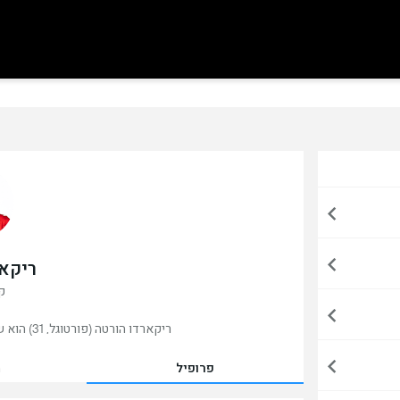
ריקאר
קי
ריקארדו הורטה (פורטוגל, 31) הוא שחקן כדורגל ,כרגע משחק בבראגה, פורטוגל.
פרופיל
מ