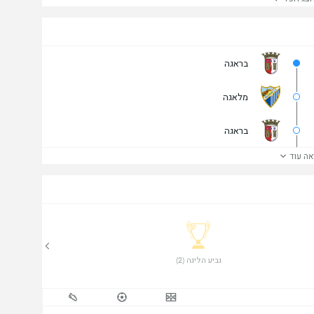
בראגה
מלאגה
בראגה
אה עוד
 גביע הליגה (2) 