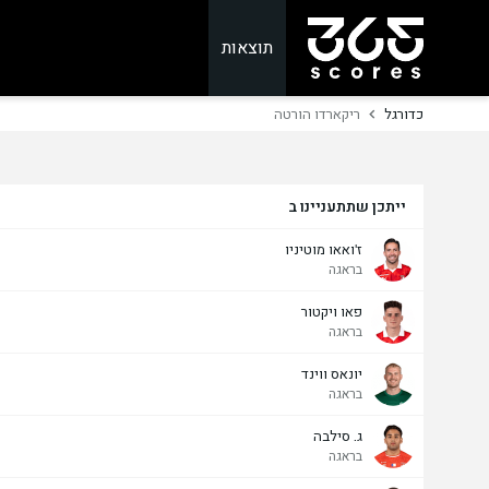
תוצאות
כדורגל
ריקארדו הורטה
ייתכן שתתעניינו ב
ז'ואאו מוטיניו
בראגה
פאו ויקטור
בראגה
יונאס ווינד
בראגה
ג. סילבה
בראגה