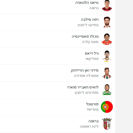
טיאגו הלגוארה
בראגה
רפה סילבה
בנפיקה ליסבון
גונזלו פאסיינסיה
סנטה קלרה
גיל דיאס
פמליקאו
סידני ואן הויידונק
אסטרלה אמדורה
לואיס חאבייר סוארז
ספורטינג ליסבון
פורטוגל
מונדיאל
בראגה
ליגה ראשונה