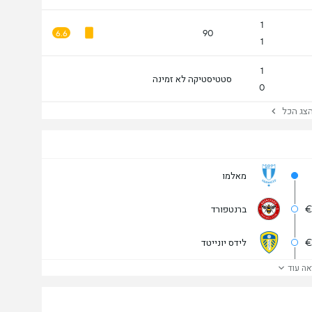
1
90
6.6
1
1
סטטיסטיקה לא זמינה
0
ג הכל
מאלמו
€
ברנטפורד
€
לידס יונייטד
אה עוד