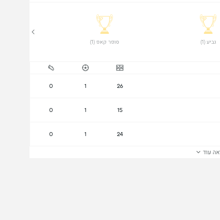
 גביע (1) 
 סופר קאפ (1) 
0
1
26
0
1
15
0
1
24
אה עוד