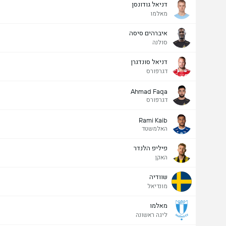
דניאל גודונסן
מאלמו
איברהים סיסה
סולנה
דניאל סונדגרן
דגרפורס
Ahmad Faqa
דגרפורס
Rami Kaib
האלמשטד
פיליפ הלנדר
האקן
שוודיה
מונדיאל
מאלמו
ליגה ראשונה