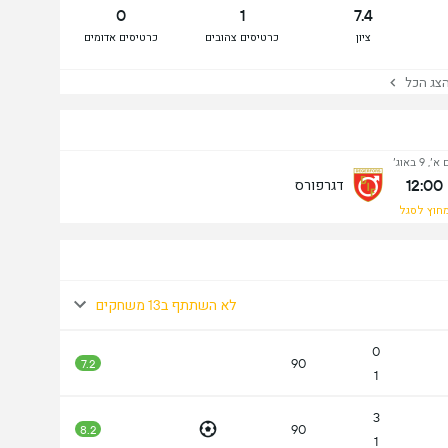
0
1
7.4
ציון
כרטיסים צהובים
כרטיסים אדומים
ג הכל
א׳, 9 באוג׳
12:00
דגרפורס
חוץ לסגל
לא השתתף ב13 משחקים
0
90
7.2
1
3
90
8.2
1