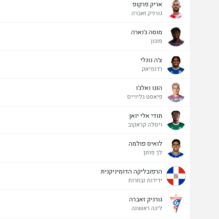
אריק פרקופ
גורניק זאברה
מוסה ג'וארה
פוגון
צ'ה נונלי
רדומיאק
הוגו ואלג'ו
פיאסט גליוייס
תודי אלי יואן
ויסלה קראקוב
לואיס פולמה
לך פוזנן
הרפובליקה הדומיניקנית
ידידות נבחרות
גורניק זאברה
ליגה ראשונה