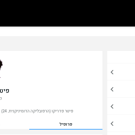
פיטר
קי
פיטר פדריקו (הרפובליקה הדומיניקנית, 24) הוא שחקן כדורגל ,כרגע משחק בגורניק זאברה, פולין.
פרופיל
מ