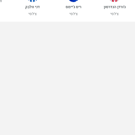
ו
ג'ורדן הנדרסון
ריס ג'יימס
דני וולבק
צ'לסי
צ'לסי
צ'לסי