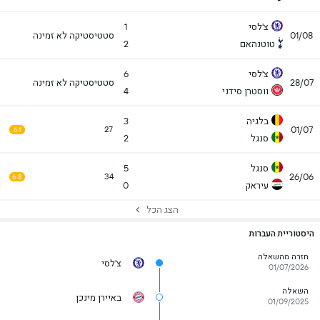
צ'לסי
1
01/08
סטטיסטיקה לא זמינה
טוטנהאם
2
צ'לסי
6
28/07
סטטיסטיקה לא זמינה
ווסטרן סידני
4
בלגיה
3
01/07
27
6.1
סנגל
2
סנגל
5
26/06
34
6.8
עיראק
0
הצג הכל
היסטוריית העברות
חזרה מהשאלה
צ'לסי
01/07/2026
השאלה
באיירן מינכן
01/09/2025