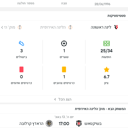
גובה
מספר חולצה
28/06/1996
סטטיסטיקות
ליגה ראשונה
הליגה האירופית
מוק' הליג
3
1
25/34
הופעות
שערים
בישולים
0
1
6.7
ציון
כרטיסים צהובים
כרטיסים אדומים
הצג הכל
המשחק הבא - מוק' הליגה האירופית
יום ה׳, 13 באוג׳
17:00
בשיקטאש
הראדץ קרלובה