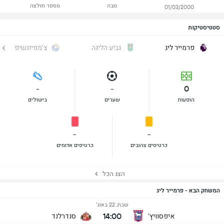
גובה
מספר חולצה
01/03/2000
סטטיסטיקות
פרמייר ליג
גביע הליגה
צ'מפיונשיפ
-
-
0
הופעות
שערים
בישולים
-
-
כרטיסים צהובים
כרטיסים אדומים
הצג הכל
המשחק הבא - פרמייר ליג
שבת, 22 באוג׳
14:00
איפסוויץ'
סנדרלנד