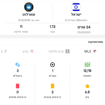
ישראל
שארלוט
הופעות(18) שערים (1)
חוזה עד 31/12/2026
11
1.72
24 שנים
גובה
מספר חולצה
03/10/2001
סטטיסטיקות
גביע הליגות
גביע
מו
MLS
3
1
12/18
הופעות
שערים
בישולים
0
2
6.8
ציון
כרטיסים צהובים
כרטיסים אדומים