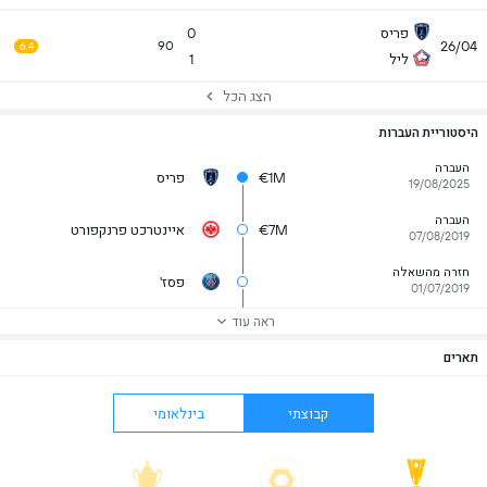
פריס
0
26/04
90
6.4
ליל
1
הצג הכל
היסטוריית העברות
העברה
€1M
פריס
19/08/2025
העברה
€7M
איינטרכט פרנקפורט
07/08/2019
חזרה מהשאלה
פסז'
01/07/2019
ראה עוד
תארים
קבוצתי
בינלאומי