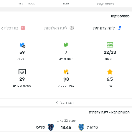
גובה
מספר חולצה
08/07/1990
סטטיסטיקות
ליגה צרפתית
ליגת האלופות
בונדסליגה
59
7
22/33
הופעות
רשת נקייה
הצלות
29
1/8
6.5
ציון
עצירות פנדל
ספיגת שערים
הצג הכל
המשחק הבא - ליגה צרפתית
שבת, 22 באוג׳
18:45
טרואה
פריס