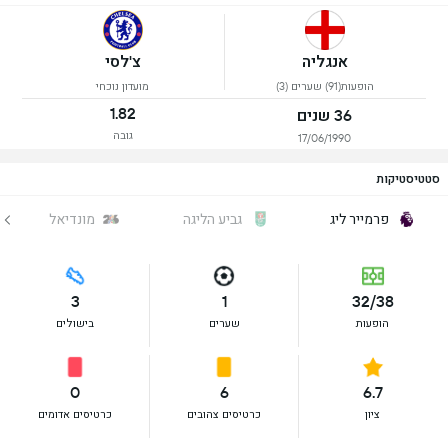
אנגליה
צ'לסי
הופעות(91) שערים (3)
מועדון נוכחי
1.82
36 שנים
גובה
17/06/1990
סטטיסטיקות
פרמייר ליג
גביע הליגה
מונדיאל
3
1
32/38
הופעות
שערים
בישולים
0
6
6.7
ציון
כרטיסים צהובים
כרטיסים אדומים