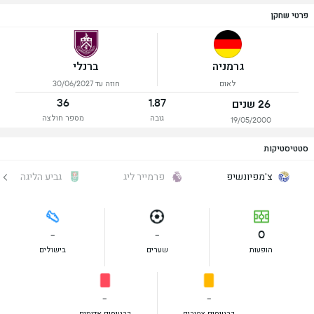
פרטי שחקן
גרמניה
ברנלי
לאום
חוזה עד 30/06/2027
36
1.87
26 שנים
גובה
מספר חולצה
19/05/2000
סטטיסטיקות
צ'מפיונשיפ
פרמייר ליג
גביע הליגה
-
-
0
הופעות
שערים
בישולים
-
-
כרטיסים צהובים
כרטיסים אדומים