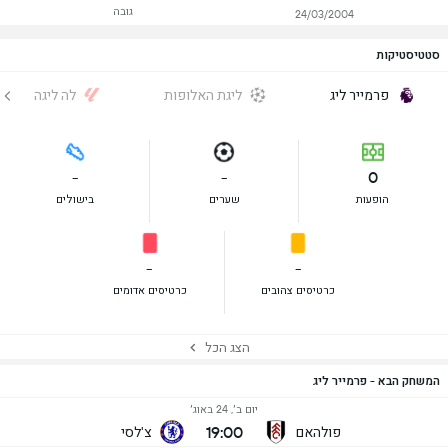
גובה
24/03/2004
סטטיסטיקות
פרמייר ליג
ליגת האלופות
לה ליגה
-
-
0
הופעות
שערים
בישולים
-
-
כרטיסים צהובים
כרטיסים אדומים
הצג הכל
המשחק הבא - פרמייר ליג
יום ב׳, 24 באוג׳
19:00
פולהאם
צ'לסי