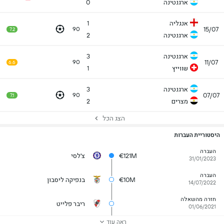
ארגנטינה
0
אנגליה
1
15/07
90
7.2
ארגנטינה
2
ארגנטינה
3
11/07
90
6.6
שווייץ
1
ארגנטינה
3
07/07
90
7.1
מצרים
2
הצג הכל
היסטוריית העברות
העברה
€121M
צ'לסי
31/01/2023
העברה
€10M
בנפיקה ליסבון
14/07/2022
חזרה מהשאלה
ריבר פלייט
01/06/2021
ראה עוד