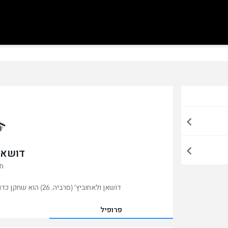
דושאן 
חל
דושאן ולאחוביץ' (סרביה, 26) הוא שחקן כדורגל ללא קבוצה, שלאחרונה שיחק ביובנטוס, איטליה.
פרופיל
מ