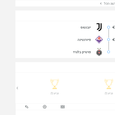
ג הכל
€
יובנטוס
€
פיורנטינה
פרטיזן בלגרד
 גביע (1) 
 גביע (1) 