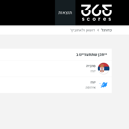
תוצאות
כדורגל
דושאן ולאחוביץ'
ייתכן שתתעניינו ב
סרביה
יורו
יורו
אירופה