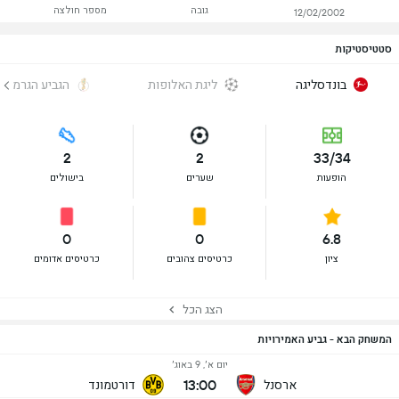
גובה
מספר חולצה
12/02/2002
סטטיסטיקות
בונדסליגה
ליגת האלופות
הגביע הגרמני
2
2
33/34
הופעות
שערים
בישולים
0
0
6.8
ציון
כרטיסים צהובים
כרטיסים אדומים
הצג הכל
המשחק הבא - גביע האמירויות
יום א׳, 9 באוג׳
13:00
ארסנל
דורטמונד