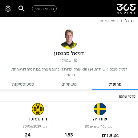
התוצאות שלי
כדורגל
דניאל סבנסון
דניאל סבנסון
מגן שמאלי
דניאל סבנסון (שוודיה, 24) הוא שחקן כדורגל ,כרגע משחק בבורוסיה דורטמונד,
גרמניה.
פרופיל
משחקים
סטטיסטיקות
פרטי שחקן
שוודיה
דורטמונד
הופעות(16) שערים (0)
חוזה עד 30/06/2029
24
1.83
24 שנים