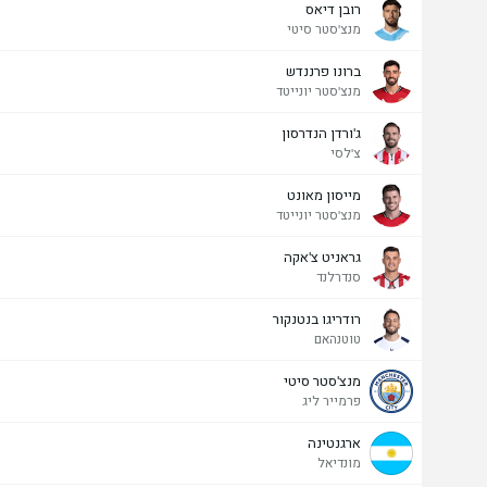
רובן דיאס
מנצ'סטר סיטי
ברונו פרננדש
מנצ'סטר יונייטד
ג'ורדן הנדרסון
צ'לסי
מייסון מאונט
מנצ'סטר יונייטד
גראניט צ'אקה
סנדרלנד
רודריגו בנטנקור
טוטנהאם
מנצ'סטר סיטי
פרמייר ליג
ארגנטינה
מונדיאל