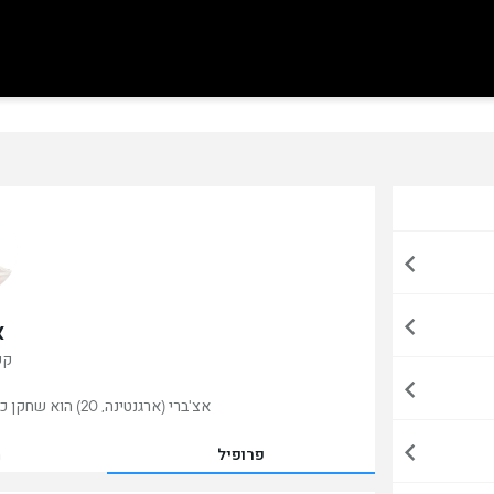
א
קש
אצ'ברי (ארגנטינה, 20) הוא שחקן כדורגל ,כרגע משחק במנצ'סטר סיטי, אנגליה.
פרופיל
מ