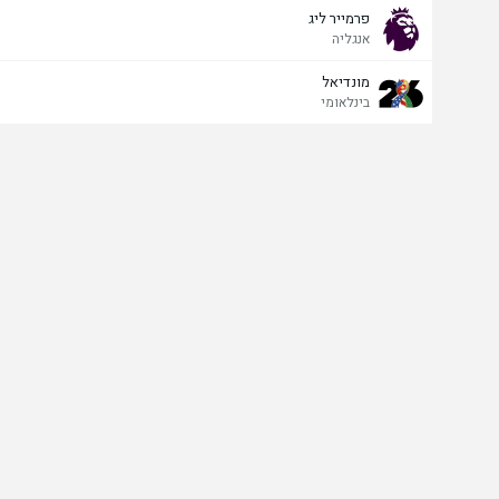
פרמייר ליג
אנגליה
מונדיאל
בינלאומי
כובש אחרון
כן
לא