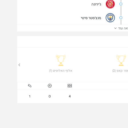
ג'ירונה
מנצ'סטר סיטי
אה עוד
פר קאפ (2) 
 אלוף האלופים (1) 
1
0
4