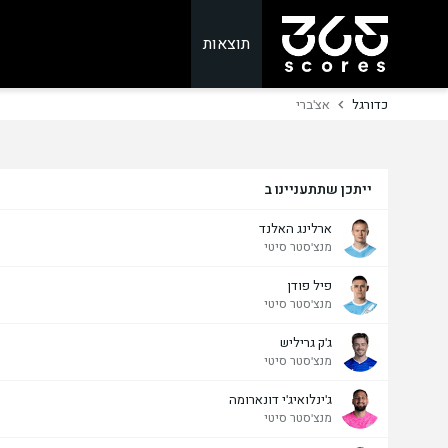
תוצאות
כדורגל
אצ'ברי
ייתכן שתתעניינו ב
ארלינג האלנד
מנצ'סטר סיטי
פיל פודן
מנצ'סטר סיטי
ג'ק גריליש
מנצ'סטר סיטי
ג'ינלואיג'י דונארומה
מנצ'סטר סיטי