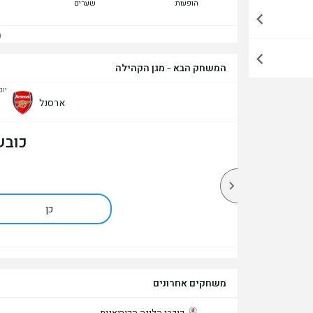
הופעות
שערים
הצ
המשחק הבא - מגן הקהילה
יום א
ארסנל
כובש
כן
משחקים אחרונים
כוכבי הליגה הקוריאנית