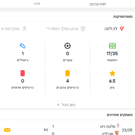
גובה
28/08/1989
סטטיסטיקות
לה ליגה
גביע המלך הספרדי
מוקדמות מונ
1
0
17/35
הופעות
שערים
בישולים
0
4
6.5
ציון
כרטיסים צהובים
כרטיסים אדומים
הצג הכל
משחקים אחרונים
סלטה ויגו
1
23/05
90
6.4
סביליה
0