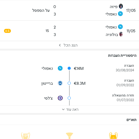
פיזה
0
17/05
על הספסל
נאפולי
3
נאפולי
2
11/05
15
6.5
בולוניה
3
הצג הכל
היסטוריית העברות
העברה
€14M
נאפולי
30/08/2024
העברה
€8.3M
ברייטון
01/09/2022
חזרה מהשאלה
צ'לסי
01/07/2022
ראה עוד
תארים