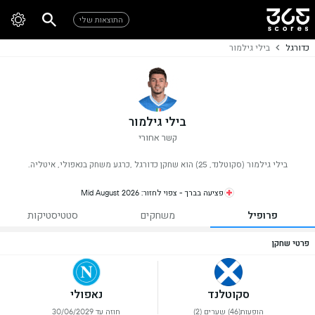
התוצאות שלי
כדורגל
בילי גילמור
בילי גילמור
קשר אחורי
בילי גילמור (סקוטלנד, 25) הוא שחקן כדורגל ,כרגע משחק בנאפולי, איטליה.
פציעה בברך - צפוי לחזור: Mid August 2026
פרופיל
משחקים
סטטיסטיקות
פרטי שחקן
סקוטלנד
נאפולי
הופעות(46) שערים (2)
חוזה עד 30/06/2029