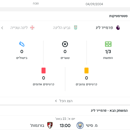
גובה
04/09/2004
סטטיסטיקות
פרמייר ליג
גביע הליגה
ליגה שנייה
0
0
1/3
הופעות
שערים
בישולים
0
0
כרטיסים צהובים
כרטיסים אדומים
הצג הכל
המשחק הבא - פרמייר ליג
יום א׳, 23 באוג׳
13:00
מ. סיטי
בורנמות׳