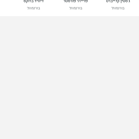
ג'סטין קלייברט
פרייז'ר פורסטר
דיוויד ברוקס
בורנמות׳
בורנמות׳
בורנמות׳