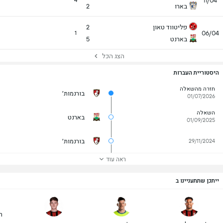
11/04
4
בארו
2
פליטווד טאון
2
06/04
1
בארנט
5
הצג הכל
היסטוריית העברות
חזרה מהשאלה
בורנמות׳
01/07/2026
השאלה
בארנט
01/09/2025
בורנמות׳
29/11/2024
ראה עוד
ייתכן שתתעניינו ב
ר