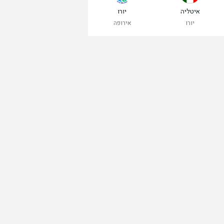
איטליה
יורו
יורו
אירופה