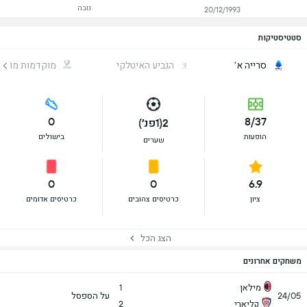
גובה
20/12/1993
סטטיסטיקות
סרייה א'
הגביע האיטלקי
מוקדמות מונדי
0
8/37
2(1פנ׳)
הופעות
בישולים
שערים
0
0
6.9
ציון
כרטיסים צהובים
כרטיסים אדומים
הצג הכל
משחקים אחרונים
מילאן
1
24/05
על הספסל
קליארי
2