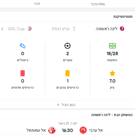
גובה
11/11/1996
סטטיסטיקות
ליגה ראשונה
גביע הנסיך
QSL Cup
0
2
18/28
הופעות
שערים
בישולים
0
1
7.0
ציון
כרטיסים צהובים
כרטיסים אדומים
הצג הכל
המשחק הבא - ליגה ראשונה
יום ו׳, 21 באוג׳
16:30
אל ערבי
אל שאמאל