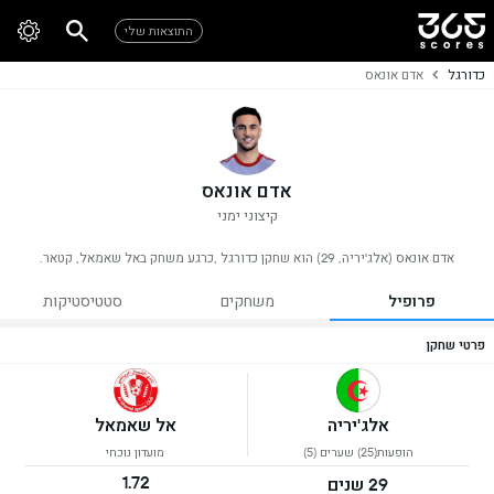
התוצאות שלי
כדורגל
אדם אונאס
אדם אונאס
קיצוני ימני
אדם אונאס (אלג'יריה, 29) הוא שחקן כדורגל ,כרגע משחק באל שאמאל, קטאר.
פרופיל
משחקים
סטטיסטיקות
פרטי שחקן
אלג'יריה
אל שאמאל
הופעות(25) שערים (5)
מועדון נוכחי
1.72
29 שנים