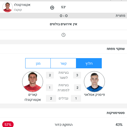
אקטורקוגלו
53'
קוקצ'ו
0 - 0
מחצית
אין אירועים בולטים
שחקני מפתח
חלוץ
קשר
מגן
בעיטות
2
3
לשער
בעיטות
1
2
למסגרת
פיסניק אסלאני
קארים
1
נבדלים
2
אקטורקוגלו
סטטיסטיקות
43%
החזקת כדור
57%