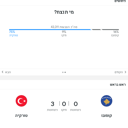
ניחושים
מי תנצח?
סה"כ הצבעות 43,311
75%
9%
16%
קוסובו
תיקו
טורקיה
הקודם
הבא
ראש בראש
3
0
0
ניצחונות
תיקו
ניצחונות
קוסובו
טורקיה