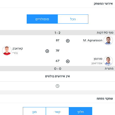
אירועי המשחק
הכל
פופולריים
2 - 1
סוף 90 דקות
81'
M. Agnarsson
קאראבק
78'
צ'ורי
סורנסן
67'
אנדריאסן
0 - 0
מחצית
אין אירועים בולטים
שחקני מפתח
חלוץ
קשר
מגן