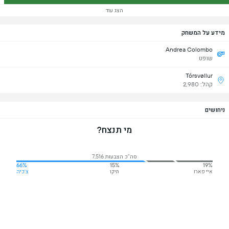
הצג עוד
מידע על המשחק
Andrea Colombo
שופט
Tórsvøllur
קהל: 2,980
ניחושים
מי תנצח?
סה"כ הצבעות 7,516
66%
15%
19%
איי פארו
תיקו
צ'כיה