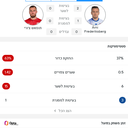
בעיטות
0
2
לשער
בעיטות
0
1
למסגרת
Árni
תומאש צ'ורי
Frederiksberg
0
נבדלים
0
סטטיסטיקות
37%
החזקת כדור
63%
0.5
שערים צפויים
1.42
6
בעיטות לשער
15
3
בעיטות למסגרת
1
הצג הכל
זמן משחק בפועל