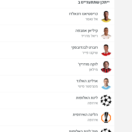
ייתכן שתתעניינו ב
כריסטיאנו רונאלדו
אל נאסר
קיליאן אמבפה
מעל/מתחת שערים - 90 דק' (2.5)
ריאל מדריד
רוברט לבנדובסקי
שיקגו פייר
סה"כ הצבעות 1,239
לוקה מודריץ'
מילאן
ארלינג האלנד
מנצ'סטר סיטי
ליגת האלופות
אירופה
הליגה האירופית
אירופה
מוק' ליגת האלופות