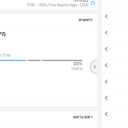
בטלוויזיה
FOX - USA / Fox Sports App - USA
ניחושים
מי
סה"כ הצבע
23%
83%
מעל
גרמניה
ראש בראש