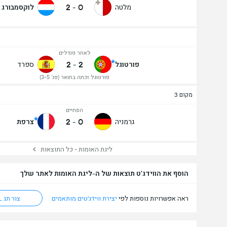
2
-
0
מלטה
לוקסמבורג
לאחר פנדלים
2
-
2
פורטוגל
ספרד
פורטוגל זכתה בתואר (פנ' 3-5)
מקום 3
הסתיים
2
-
0
גרמניה
צרפת
ליגת האומות - כל התוצאות
הוסף את הווידג'ט תוצאות של ה-ליגת האומות לאתר שלך
ראה אפשרויות נוספות לפי
יצירת ווידג'טים מותאמים
צור תג HTML