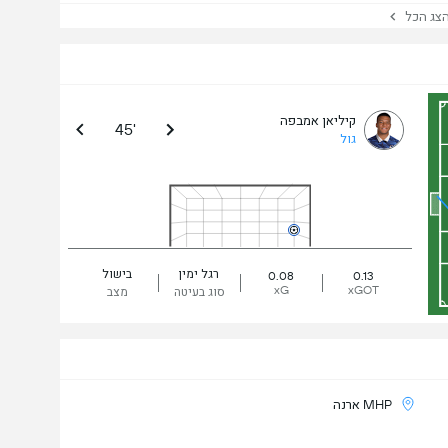
ג הכל
קיליאן אמבפה
45'
גול
רגל ימין
בישול
0.08
0.13
xG
xGOT
סוג בעיטה
מצב
MHP ארנה