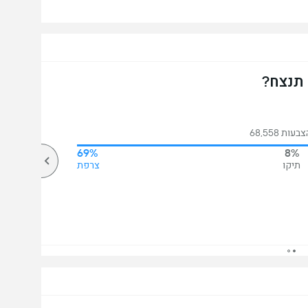
 תנצח?
ות 68,558
69%
8%
תיקו
צרפת