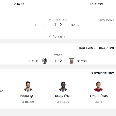
פרייבורג
בראגה
הליגה האירופית
30/04/2026
2 - 1
בראגה
פרייבורג
הצג הכל
משחק קשור - משחק ראשון
הסתיים
1
-
2
בראגה
פרייבורג
ייתכן שתתעניינו ב
אלכ
פאולו דיבאלה
אנגולו קאנטה
מרקו אסנסיו
רומא
פנרבחצ'ה
פנרבחצ'ה