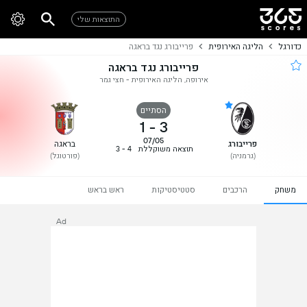
התוצאות שלי
כדורגל
הליגה האירופית
פרייבורג נגד בראגה
פרייבורג נגד בראגה
אירופה, הליגה האירופית - חצי גמר
הסתיים
1
-
3
07/05
פרייבורג
בראגה
תוצאה משוקללת
4 - 3
(גרמניה)
(פורטוגל)
משחק
הרכבים
סטטיסטיקות
ראש בראש
Ad