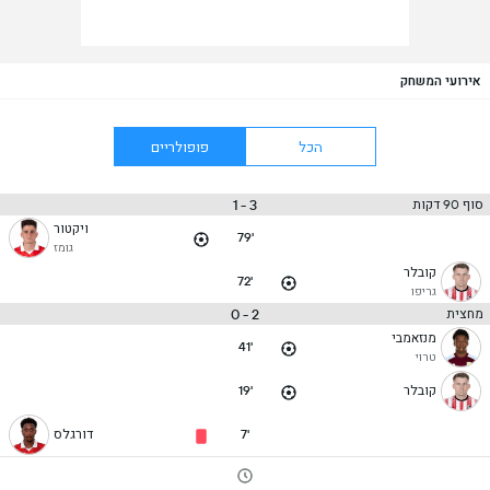
אירועי המשחק
הכל
פופולריים
3 - 1
סוף 90 דקות
ויקטור
79'
גומז
קובלר
72'
גריפו
2 - 0
מחצית
מנזאמבי
41'
טרוי
קובלר
19'
7'
דורגלס