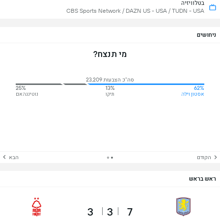
בטלוויזיה
CBS Sports Network / DAZN US - USA / TUDN - USA
ניחושים
מי תנצח?
סה"כ הצבעות 23,209
25%
13%
62%
אסטון וילה
תיקו
נוטינגהאם
הקודם
הבא
ראש בראש
3
3
7