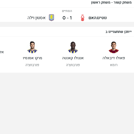
משחק קשור - משחק ראשון
הסתיים
0
-
1
נוטינגהאם
אסטון וילה
ייתכן שתתעניינו ב
אלכ
פאולו דיבאלה
אנגולו קאנטה
מרקו אסנסיו
רומא
פנרבחצ'ה
פנרבחצ'ה