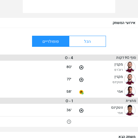
אירועי המשחק
הכל
פופולריים
4 - 0
סוף 90 דקות
מקגין
80'
רוג'רס
מקגין
77'
ווטקינס
אמי
58'
1 - 0
מחצית
ווטקינס
36'
אמי
משחק הבא