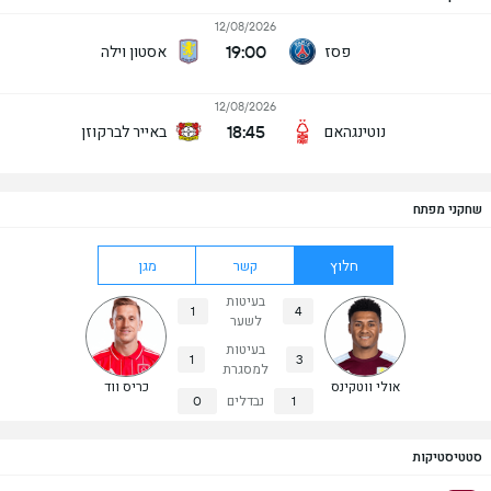
12/08/2026
19:00
פסז
אסטון וילה
12/08/2026
18:45
נוטינגהאם
באייר לברקוזן
שחקני מפתח
חלוץ
קשר
מגן
בעיטות
1
4
לשער
בעיטות
1
3
למסגרת
אולי ווטקינס
כריס ווד
1
נבדלים
0
סטטיסטיקות