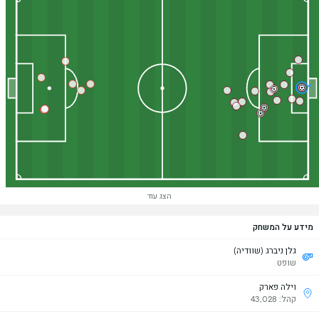
הצג עוד
מידע על המשחק
גלן ניברג (שוודיה)
שופט
וילה פארק
קהל: 43,028