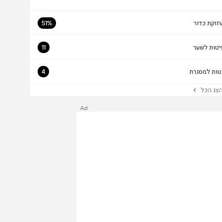
חזקת כדור
51%
יטות לשער
11
טות למסגרת
4
ג הכל
Ad