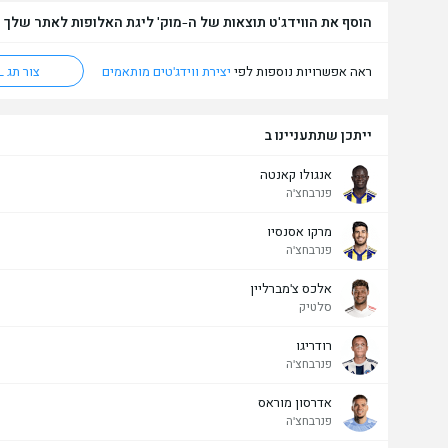
הוסף את הווידג'ט תוצאות של ה-מוק' ליגת האלופות לאתר שלך
ראה אפשרויות נוספות לפי
יצירת ווידג'טים מותאמים
צור תג HTML
ייתכן שתתעניינו ב
אנגולו קאנטה
פנרבחצ'ה
מרקו אסנסיו
פנרבחצ'ה
אלכס צ'מברליין
סלטיק
רודריגו
פנרבחצ'ה
אדרסון מוראס
פנרבחצ'ה