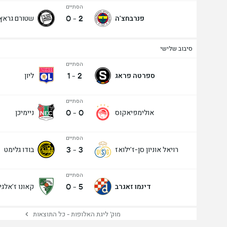
הסתיים
0
-
2
פנרבחצ'ה
שטורם גראץ
סיבוב שלישי
הסתיים
מעל/מתחת שערים - 90 דק' (2.5)
1
-
2
ספרטה פראג
ליון
הסתיים
0
-
0
אולימפיאקוס
ניימיכן
הסתיים
3
-
3
רויאל אוניון סן-ז'ילואז
בודו גלימט
הסתיים
0
-
5
דינמו זאגרב
קאונו ז'אלגי
מוק' ליגת האלופות - כל התוצאות