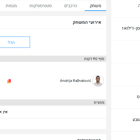
משחק
הרכבים
סטטיסטיקות
מגמות
אירועי המשחק
סן-ז'ילואז
הכל
סוף 90 דקות
Andrija Ražnatović
ס
מחצית
אין א
שבע