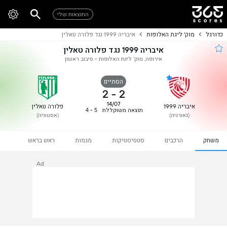
התוצאות שלי
כדורגל
מוק' ליגת האלופות
איבריה 1999 נגד פלורה טאלין
איבריה 1999 נגד פלורה טאלין
אירופה, מוק' ליגת האלופות - סיבוב ראשון
הסתיים
2
-
2
14/07
איבריה 1999
פלורה טאלין
תוצאה משוקללת
5 - 4
(גאורגיה)
(אסטוניה)
משחק
הרכבים
סטטיסטיקות
מגמות
ראש בראש
Ad