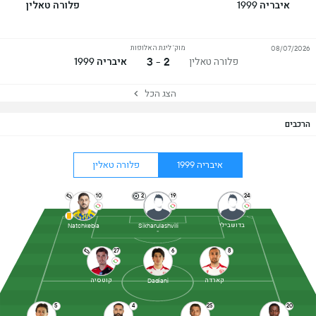
איבריה 1999
פלורה טאלין
מוק' ליגת האלופות
08/07/2026
2 - 3
פלורה טאלין
איבריה 1999
הצג הכל
הרכבים
איבריה 1999
פלורה טאלין
10
2
19
24
בדושבילי
Natchkebia
Sikharulashvili
27
6
8
קארדה
קוטסיה
Dadiani
5
4
25
20