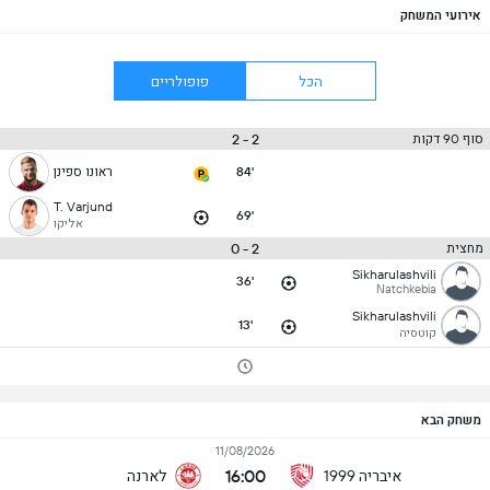
אירועי המשחק
הכל
פופולריים
2 - 2
סוף 90 דקות
84'
ראונו ספינן
T. Varjund
69'
אליקו
2 - 0
מחצית
Sikharulashvili
36'
Natchkebia
Sikharulashvili
13'
קוטסיה
משחק הבא
11/08/2026
16:00
איבריה 1999
לארנה