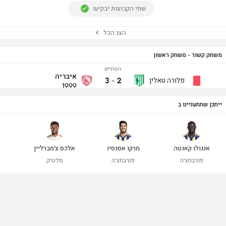
שתי הקבוצות יבקיעו
הצג הכל
משחק קשור - משחק ראשון
הסתיים
איבריה
3
-
2
פלורה טאלין
1999
ייתכן שתתעניינו ב
אנגולו קאנטה
מרקו אסנסיו
אלכס צ'מברליין
פנרבחצ'ה
פנרבחצ'ה
סלטיק