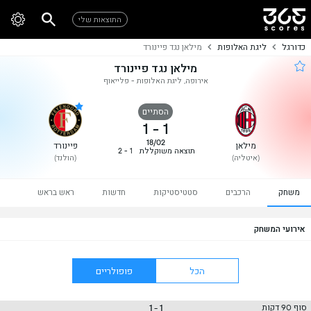
התוצאות שלי
כדורגל
ליגת האלופות
מילאן נגד פיינורד
מילאן נגד פיינורד
אירופה, ליגת האלופות - פלייאוף
הסתיים
1
-
1
18/02
מילאן
פיינורד
תוצאה משוקללת
1 - 2
(איטליה)
(הולנד)
משחק
הרכבים
סטטיסטיקות
חדשות
ראש בראש
אירועי המשחק
הכל
פופולריים
1 - 1
סוף 90 דקות