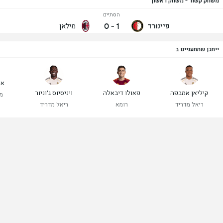
משחק קשור - משחק ראשון
הסתיים
0
-
1
פיינורד
מילאן
ייתכן שתתעניינו ב
אר
קיליאן אמבפה
פאולו דיבאלה
ויניסיוס ג׳וניור
מנ
ריאל מדריד
רומא
ריאל מדריד