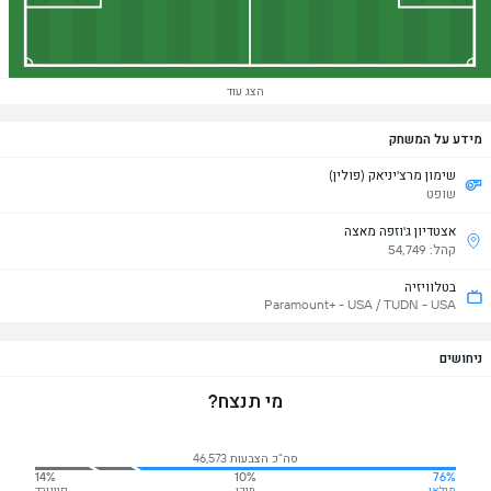
הצג עוד
מידע על המשחק
שימון מרצ'יניאק (פולין)
שופט
אצטדיון ג'וזפה מאצה
קהל: 54,749
בטלוויזיה
Paramount+ - USA / TUDN - USA
ניחושים
מי תנצח?
סה"כ הצבעות 46,573
14%
10%
76%
מילאן
תיקו
פיינורד