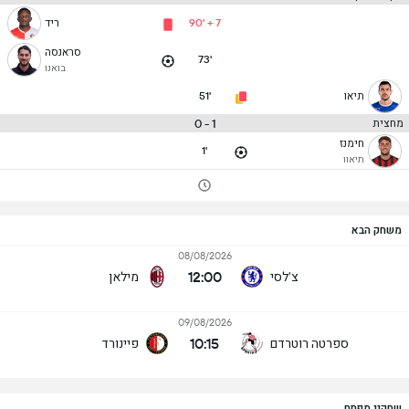
90' + 7
ריד
סראנסה
73'
בואנו
תיאו
51'
1 - 0
מחצית
חימנז
1'
תיאוו
משחק הבא
08/08/2026
12:00
צ'לסי
מילאן
09/08/2026
10:15
ספרטה רוטרדם
פיינורד
שחקני מפתח