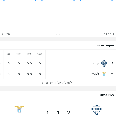
הקודם
הבא
מיקום בטבלה
מש'
ז:ח
יחס
נק'
נ
קומו
0
0
0
0:0
0
5
לאציו
0
0
0
0:0
0
11
לטבלה של סרייה א'
ראש בראש
1
1
2