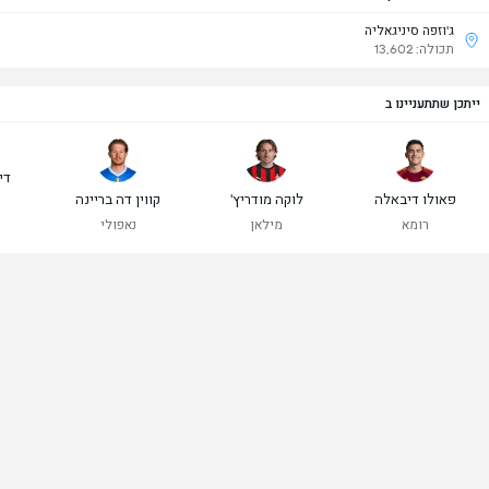
ג'וזפה סיניגאליה
תכולה: 13,602
ייתכן שתתעניינו ב
די
פאולו דיבאלה
לוקה מודריץ'
קווין דה בריינה
רומא
מילאן
נאפולי