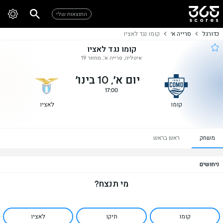
התוצאות שלי
כדורגל
סרייה א'
קומו נגד לאציו
קומו נגד לאציו
איטליה, סרייה א', מחזור 19
יום א׳, 10 בינו׳
17:00
קומו
לאציו
משחק
ראש בראש
ניחושים
מי תנצח?
קומו
תיקו
לאציו