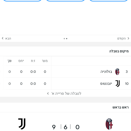
הקודם
הבא
מיקום בטבלה
מש'
ז:ח
יחס
נק'
נ
בולוניה
0
0
0
0:0
0
3
יובנטוס
0
0
0
0:0
0
10
לטבלה של סרייה א'
ראש בראש
9
6
0