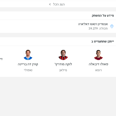
הצג הכל
מידע על המשחק
אצטדיון רנאטו דאל'ארה
תכולה: 39,279
ייתכן שתתעניינו ב
די
פאולו דיבאלה
לוקה מודריץ'
קווין דה בריינה
רומא
מילאן
נאפולי