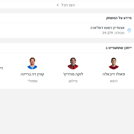
הצג הכל
מידע על המשחק
אצטדיון רנאטו דאל'ארה
תכולה: 39,279
ייתכן שתתעניינו ב
די
פאולו דיבאלה
לוקה מודריץ'
קווין דה בריינה
רומא
מילאן
נאפולי