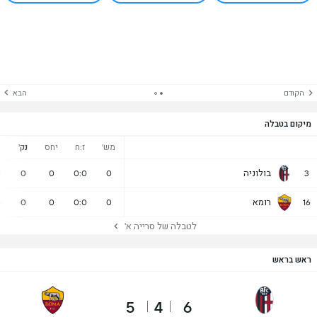
הקודם
הבא
מיקום בטבלה
מש'
ז:ח
יחס
נק'
נ
בולוניה
0
0
0
0:0
0
3
רומא
0
0
0
0:0
0
16
לטבלה של סרייה א'
ראש בראש
5
4
6