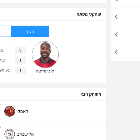
שחקני מפתח
חלוץ
3
בע
1
בעי
1
בעיטות
יאקו מייטה
משחק הבא
6
דאמק
6
אל שבאב