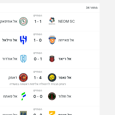
מחזור 34
הסתיים
1
-
1
אל אתיפאק
NEOM SC
הסתיים
1
-
0
אל פאייחה
אל הילאל
הסתיים
0
-
1
אל ריאד
אל אח'דוד
הסתיים
1
-
4
אל נאסר
דאמק
מעל/מתחת שערים - 90 דק' (2.5)
ניצחון מבטיח לרונאלדו אליפות ראשונה בסעודיה
הסתיים
0
-
0
אל חולוד
אל פאתח
סה"כ הצבעות 644
הסתיים
אל חאזם
אל טאאוון