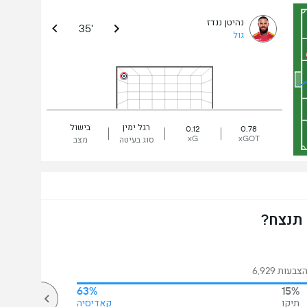
נהיטן ננדז
35'
גול
רגל ימין
בישול
0.12
0.78
xG
xGOT
סוג בעיטה
מצב
 תנצח?
בעות 6,929
63%
15%
תיקו
קאדיסיה