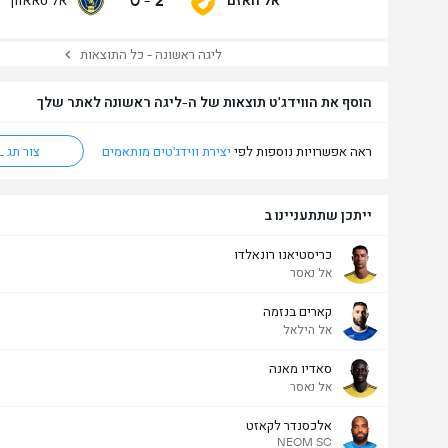
0
-
2
ליגה ראשונה - כל התוצאות
הוסף את הווידג'ט תוצאות של ה-ליגה ראשונה לאתר שלך
ראה אפשרויות נוספות לפי
יצירת ווידג'טים מותאמים
צור תג HTML
ייתכן שתתעניינו ב
כריסטיאנו רונאלדו
אל נאסר
קארים בנזמה
אל הילאל
סאדיו מאנה
אל נאסר
אלכסנדר לקאזט
NEOM SC