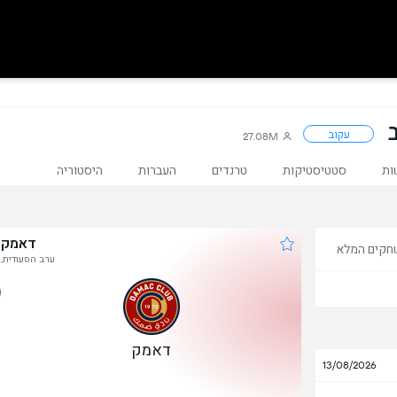
עקוב
27.08M
ות
סטטיסטיקות
טרנדים
העברות
היסטוריה
דאמק נ
חקים המלא
ערב הסעודית, ל
1
דאמק
13/08/2026