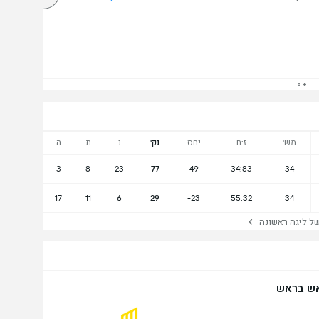
מש'
ז:ח
יחס
נק'
נ
ת
ה
3
8
23
77
49
34:83
34
17
11
6
29
-23
55:32
34
 ליגה ראשונה
ש בראש