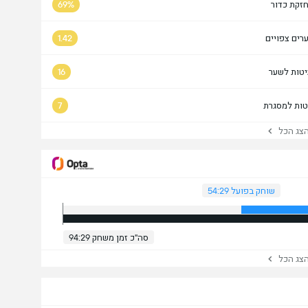
זקת כדור
69%
רים צפויים
1.42
טות לשער
16
טות למסגרת
7
ג הכל
שוחק בפועל 54:29
סה"כ זמן משחק 94:29
ג הכל