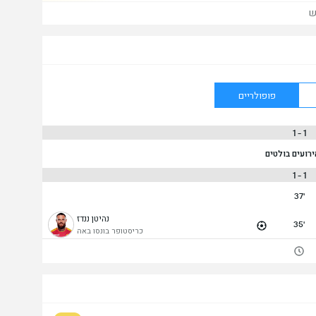
ש
פופולריים
1 - 1
ירועים בולטים
1 - 1
37'
נהיטן ננדז
35'
כריסטופר בונסו באה