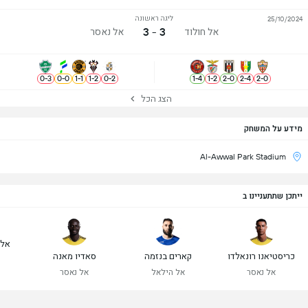
ליגה ראשונה
25/10/2024
3 - 3
אל חולוד
אל נאסר
0
-
3
0
-
0
1
-
1
1
-
2
0
-
2
1
-
4
1
-
2
2
-
0
2
-
4
2
-
0
הצג הכל
מידע על המשחק
Al-Awwal Park Stadium
ייתכן שתתעניינו ב
אלכ
כריסטיאנו רונאלדו
קארים בנזמה
סאדיו מאנה
אל נאסר
אל הילאל
אל נאסר