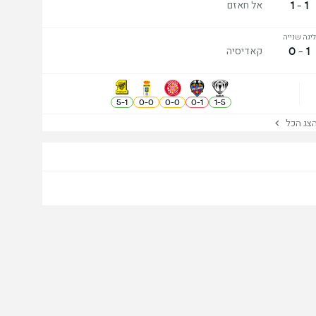
1 - 1
אל חאזם
ליגה שנייה
1 - 0
קאדיסיה
5
-
1
0
-
0
0
-
0
0
-
1
1
-
5
ג הכל