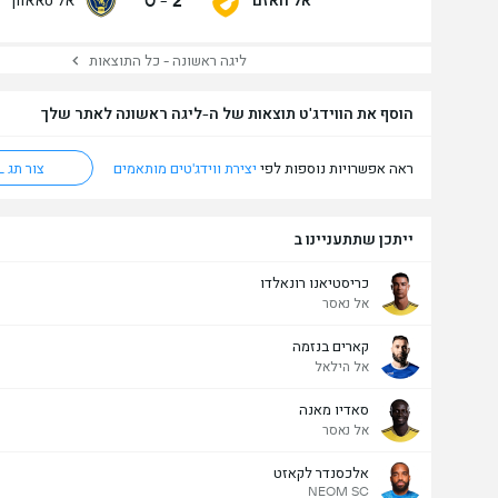
0
-
2
ליגה ראשונה - כל התוצאות
הוסף את הווידג'ט תוצאות של ה-ליגה ראשונה לאתר שלך
ראה אפשרויות נוספות לפי
יצירת ווידג'טים מותאמים
צור תג HTML
ייתכן שתתעניינו ב
כריסטיאנו רונאלדו
אל נאסר
קארים בנזמה
אל הילאל
סאדיו מאנה
אל נאסר
אלכסנדר לקאזט
NEOM SC