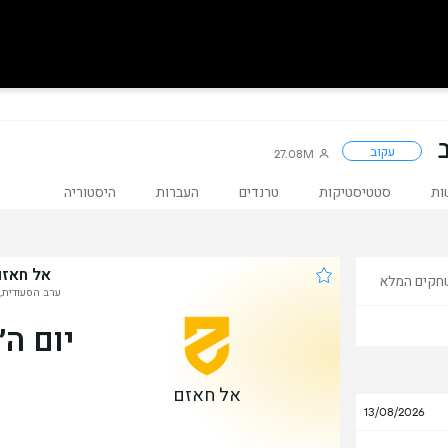
עקוב
27.08M
ות
סטטיסטיקות
טרנדים
העברות
היסטוריה
אל חאזם
חקים המלא
ערב הסעודית, 
יום ה׳, 3 בדצ
אל חאזם
13/08/2026