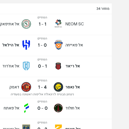
מחזור 34
הסתיים
1
-
1
אל אתיפאק
NEOM SC
הסתיים
1
-
0
אל פאייחה
אל הילאל
הסתיים
0
-
1
אל ריאד
אל אח'דוד
הסתיים
1
-
4
אל נאסר
דאמק
ניצחון מבטיח לרונאלדו אליפות ראשונה בסעודיה
הסתיים
0
-
0
אל חולוד
אל פאתח
הסתיים
אל חאזם
אל טאאוון