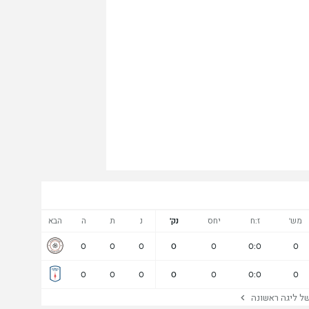
מש'
ז:ח
יחס
נק'
נ
ת
ה
הבא
0
0
0
0
0
0:0
0
0
0
0
0
0
0:0
0
 ליגה ראשונה