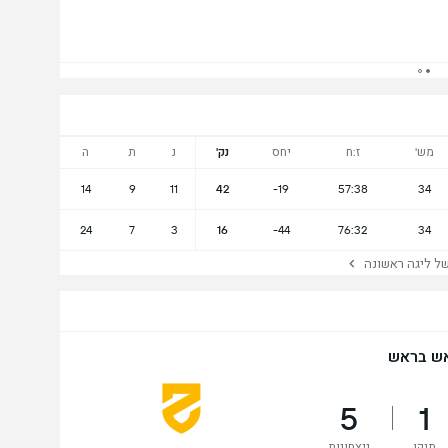
מש'
ז:ח
יחס
נק'
נ
ת
ה
14
9
11
42
-19
57:38
34
24
7
3
16
-44
76:32
34
 ליגה ראשונה
ש בראש
5
1
תיקו
ניצחונות