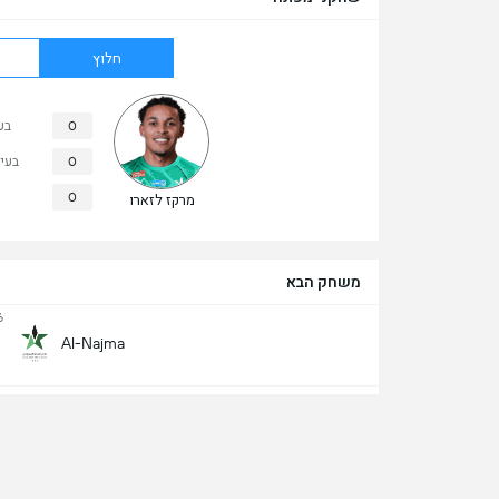
חלוץ
0
בע
0
בעי
0
מרקז לזארו
משחק הבא
6
Al-Najma
6
אבחא קלאב