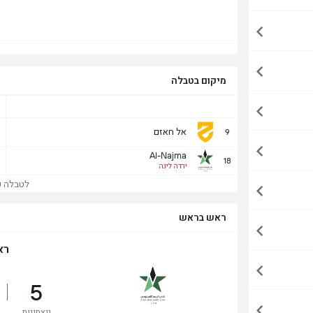
מיקום בטבלה
אל חאזם
9
Al-Najma
18
ירדה ליגה
לטבלה של
ראש בראש
רא
5
ניצחונות