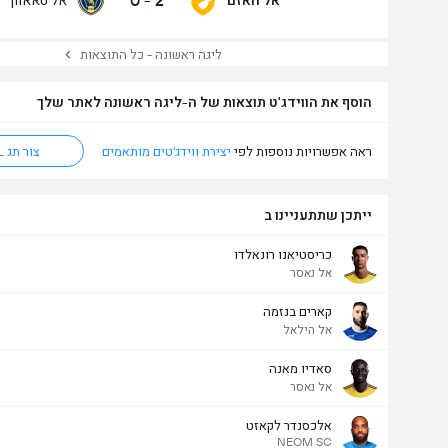
0
-
2
ליגה ראשונה - כל התוצאות
הוסף את הווידג'ט תוצאות של ה-ליגה ראשונה לאתר שלך
ראה אפשרויות נוספות לפי
יצירת ווידג'טים מותאמים
צור תג HTML
ייתכן שתתעניינו ב
כריסטיאנו רונאלדו
מעל/מתחת שערים - 90 דק' (2.5)
אל נאסר
קארים בנזמה
אל הילאל
סאדיו מאנה
אל נאסר
אלכסנדר לקאזט
NEOM SC