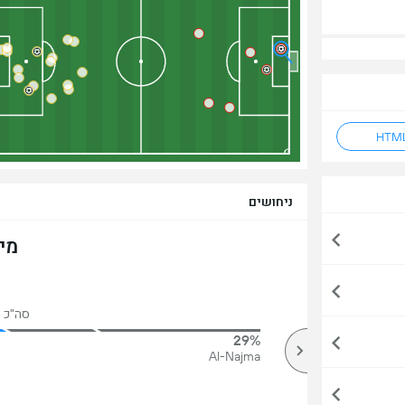
ניחושים
מי
סה"כ הצ
29%
68%
מעל
Al-Najma