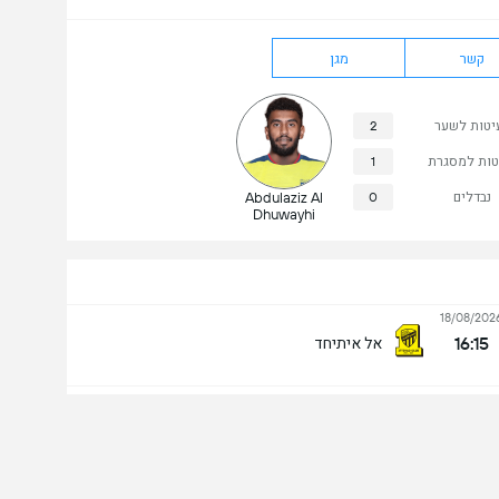
קשר
מגן
יטות לשער
2
טות למסגרת
1
נבדלים
0
Abdulaziz Al
Dhuwayhi
18/08/202
16:15
אל איתיחד
13/08/202
16:15
אל חאזם