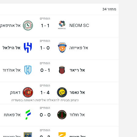
מחזור 34
הסתיים
1
-
1
אל אתיפאק
NEOM SC
הסתיים
1
-
0
אל פאייחה
אל הילאל
הסתיים
0
-
1
אל ריאד
אל אח'דוד
הסתיים
1
-
4
אל נאסר
דאמק
ניצחון מבטיח לרונאלדו אליפות ראשונה בסעודיה
הסתיים
0
-
0
אל חולוד
אל פאתח
הסתיים
אל חאזם
אל טאאוון