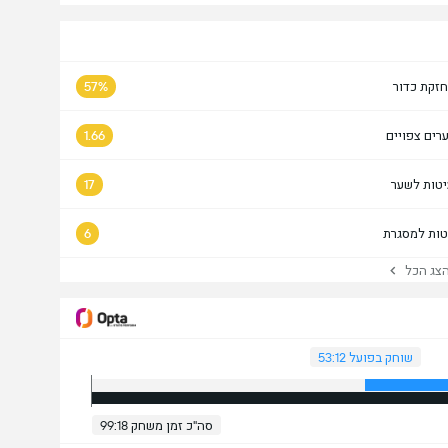
זקת כדור
57%
רים צפויים
1.66
טות לשער
17
טות למסגרת
6
ג הכל
שוחק בפועל 53:12
סה"כ זמן משחק 99:18