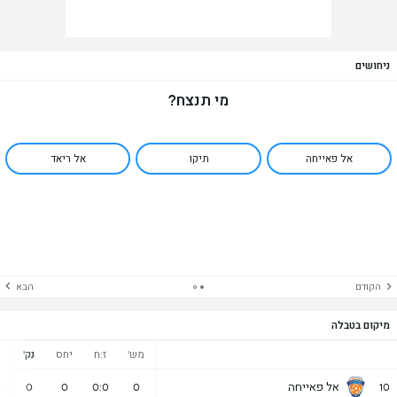
ניחושים
מי תנצח?
אל פאייחה
תיקו
אל ריאד
הקודם
הבא
מיקום בטבלה
מש'
ז:ח
יחס
נק'
נ
אל פאייחה
0
0
0
0:0
0
10