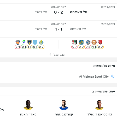
ליגה ראשונה
29/09/2024
2 - 0
אל פאייחה
אל ריאד
ליגה ראשונה
15/03/2024
1 - 1
אל פאייחה
אל ריאד
2
-
4
0
-
1
1
-
1
0
-
1
2
-
2
0
-
7
0
-
0
0
-
2
4
-
1
0
-
0
הצג הכל
מידע על המשחק
Al Majmaa Sport City
ייתכן שתתעניינו ב
אלכ
כריסטיאנו רונאלדו
קארים בנזמה
סאדיו מאנה