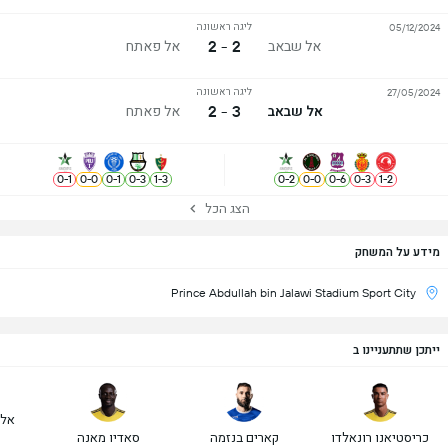
ליגה ראשונה
05/12/2024
2 - 2
אל שבאב
אל פאתח
ליגה ראשונה
27/05/2024
3 - 2
אל שבאב
אל פאתח
0
-
1
0
-
0
0
-
1
0
-
3
1
-
3
0
-
2
0
-
0
0
-
6
0
-
3
1
-
2
הצג הכל
מידע על המשחק
Prince Abdullah bin Jalawi Stadium Sport City
ייתכן שתתעניינו ב
אלכ
כריסטיאנו רונאלדו
קארים בנזמה
סאדיו מאנה